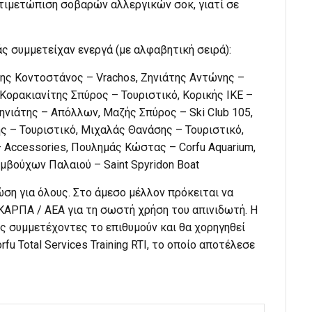
αντιμετώπιση σοβαρών αλλεργικών σοκ, γιατί σε
ς συμμετείχαν ενεργά (με αλφαβητική σειρά):
ννης Κοντοστάνος – Vrachos, Ζηνιάτης Αντώνης –
 Κορακιανίτης Σπύρος – Τουριστικό, Κορικής ΙΚΕ –
ηνιάτης – Απόλλων, Μαζής Σπύρος – Ski Club 105,
ς – Τουριστικό, Μιχαλάς Θανάσης – Τουριστικό,
– Accessories, Πουλημάς Κώστας – Corfu Aquarium,
εμβούχων Παλαιού – Saint Spyridon Boat
ώση για όλους. Στο άμεσο μέλλον πρόκειται να
ΚΑΡΠΑ / ΑΕΑ για τη σωστή χρήση του απινιδωτή. Η
ς συμμετέχοντες το επιθυμούν και θα χορηγηθεί
fu Total Services Training RTI, το οποίο αποτέλεσε