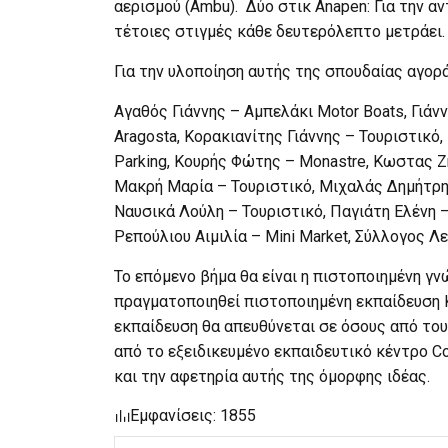
αερισμού (Ambu). Δύο στικ Anapen: Για την 
τέτοιες στιγμές κάθε δευτερόλεπτο μετράει.
Για την υλοποίηση αυτής της σπουδαίας αγορά
Αγαθός Γιάννης – Αμπελάκι Motor Boats, Γιά
Aragosta, Κορακιανίτης Γιάννης – Τουριστικό,
Parking, Κουρής Φώτης – Monastre, Κωστας Ζ
Μακρή Μαρία – Τουριστικό, Μιχαλάς Δημήτρη
Ναυσικά Λούλη – Τουριστικό, Παγιάτη Ελένη 
Ρεπούλιου Αιμιλία – Mini Market, Σύλλογος Λ
Το επόμενο βήμα θα είναι η πιστοποιημένη γν
πραγματοποιηθεί πιστοποιημένη εκπαίδευση 
εκπαίδευση θα απευθύνεται σε όσους από του
από το εξειδικευμένο εκπαιδευτικό κέντρο Cor
και την αφετηρία αυτής της όμορφης ιδέας.
Εμφανίσεις: 1855