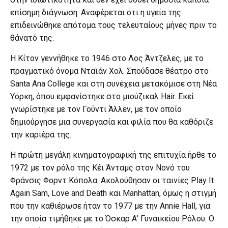
επίσημη διάγνωση. Αναφέρεται ότι η υγεία της
επιδεινώθηκε απότομα τους τελευταίους μήνες πριν το
θάνατό της.
Η Κίτον γεννήθηκε το 1946 στο Λος Άντζελες, με το
πραγματικό όνομα Νταϊάν Χολ. Σπούδασε θέατρο στο
Santa Ana College και στη συνέχεια μετακόμισε στη Νέα
Υόρκη, όπου εμφανίστηκε στο μιούζικαλ Hair. Εκεί
γνωρίστηκε με τον Γούντι Άλλεν, με τον οποίο
δημιούργησε μια συνεργασία και φιλία που θα καθόριζε
την καριέρα της.
Η πρώτη μεγάλη κινηματογραφική της επιτυχία ήρθε το
1972 με τον ρόλο της Κέι Άνταμς στον Νονό του
Φράνσις Φορντ Κόπολα. Ακολούθησαν οι ταινίες Play It
Again Sam, Love and Death και Manhattan, όμως η στιγμή
που την καθιέρωσε ήταν το 1977 με την Annie Hall, για
την οποία τιμήθηκε με το Όσκαρ Α’ Γυναικείου Ρόλου. Ο