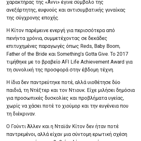
χαρακτήρας της «Άννι» έγινε σύμβολο της
ανεξάρτητης, ευφυούς και αντισυμβατικής γυναίκας
της σύγχρονης εποχής.
Η Κίτον παρέμεινε ενεργή για περισσότερα από
πενήντα χρόνια, συμμετέχοντας σε δεκάδες
επιτυχημένες παραγωγές όπως Reds, Baby Boom,
Father of the Bride και Something’s Gotta Give. Το 2017
τιμήθηκε με το βραβείο AFI Life Achievement Award για
τη συνολική της προσφορά στην έβδομη τέχνη.
Η ίδια δεν παντρεύτηκε ποτέ, αλλά υιοθέτησε δύο
παιδιά, τη Ντέξτερ και τον Ντιουκ. Είχε μιλήσει δημόσια
για προσωπικές δυσκολίες και προβλήματα υγείας,
χωρίς να χάσει ποτέ το χιούμορ και την ευγένεια που
τη διέκριναν.
Ο Γούντι Άλλεν και η Νταϊάν Κίτον δεν ήταν ποτέ
παντρεμένοι, αλλά είχαν μια σύντομη ερωτική σχέση