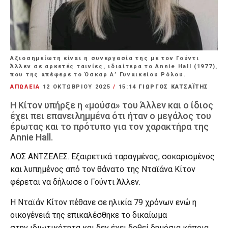
Αξιοσημείωτη είναι η συνεργασία της με τον Γούντι
Άλλεν σε αρκετές ταινίες, ιδιαίτερα το Annie Hall (1977),
που της απέφερε το Όσκαρ Α’ Γυναικείου Ρόλου.
ΑΠΩΛΕΙΑ
12 ΟΚΤΩΒΡΊΟΥ 2025
/
15:14
ΓΙΩΡΓΟΣ ΚΑΤΣΑΪΤΗΣ
Η Κίτον υπήρξε η «μούσα» του Άλλεν και ο ίδιος
έχει πει επανειλημμένα ότι ήταν ο μεγάλος του
έρωτας και το πρότυπο για τον χαρακτήρα της
Annie Hall.
ΛΟΣ ΑΝΤΖΕΛΕΣ. Εξαιρετικά ταραγμένος, σοκαρισμένος
και λυπημένος από τον θάνατο της Νταϊάνα Κίτον
φέρεται να δήλωσε ο Γούντι Άλλεν.
Η Νταϊάν Κίτον πέθανε σε ηλικία 79 χρόνων ενώ η
οικογένειά της επικαλέσθηκε το δικαίωμα
στην ιδιωτικότητα και δεν έχει δοθεί δημόσια κάποια