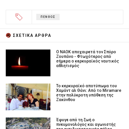
ΠΕΝΘΟΣ
ΣΧΕΤΙΚA AΡΘΡΑ
Ο ΝΑΟΚ αποχαιρετά τον Σπύρο
Ζουπάνο - Φτωχότερος από
σήμερα ο κερκυραϊκός ναυτικός
αθλητισμός
Το κερκυραϊκό αποτύπωμα του
Χαμάντ αλ Θάνι: Από το Miramare
στην πολύκροτη υπόθεση της
Ζακύνθου
Έφυγε από τη ζωή ο
πνευμονολόγος και αγωνιστής