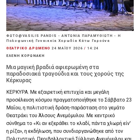
ΦΩΤΟ@VASILIS PANDIS - ΑΝΤΩΝΙΑ ΠΑΡΑΜΥΘΙΩΤΗ - Η
Πολυφωνική Γυναικεία Χορωδία Κάτω Γαρούνα
ΘΕΑΤΡΙΚΟ ΔΡΩΜΕΝΟ
24 ΜΑΪ́ΟΥ 2026
/
14:24
ΕΛΕΝΗ ΚΟΡΩΝΑΚΗ
Μια μαγική βραδιά αφιερωμένη στα
παραδοσιακά τραγούδια και τους χορούς της
Κέρκυρας
ΚΕΡΚΥΡΑ. Με εξαιρετική επιτυχία και μεγάλη
προσέλευση κόσμου πραγματοποιήθηκε το Σάββατο 23
Μαΐου, η πολιτιστική δράση-παράσταση στο γεμάτο
Θεατράκι του Άλσους Ανεμόμυλου. Με κεντρικό
σύνθημα το «Κι αν εξεράθει το κλαδί, πάντα χλωρή είν'
η ρίζα», η εκδήλωση, που συνδιοργανώθηκε από τον
Πολιτιστικό, Περιβαλλοντικό Σύλλογο Ανεμόμυλου και