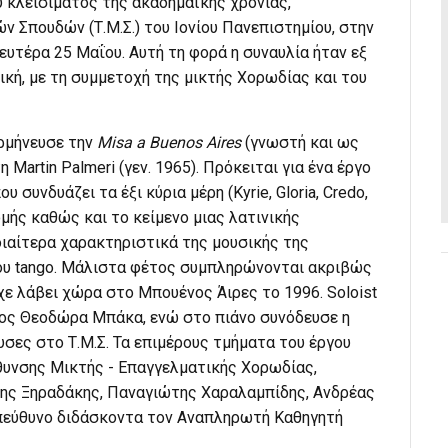
υ κλεισίματος της ακαδημαϊκής χρονιάς,
 Σπουδών (Τ.Μ.Σ.) του Ιονίου Πανεπιστημίου, στην
ευτέρα 25 Μαΐου. Αυτή τη φορά η συναυλία ήταν εξ
κή, με τη συμμετοχή της μικτής Χορωδίας και του
ρμήνευσε την
Misa a Buenos Aires
(γνωστή και ως
 Martin Palmeri (γεν. 1965). Πρόκειται για ένα έργο
συνδυάζει τα έξι κύρια μέρη (Kyrie, Gloria, Credo,
ομής καθώς και το κείμενο μιας λατινικής
διαίτερα χαρακτηριστικά της μουσικής της
κου tango. Μάλιστα φέτος συμπληρώνονται ακριβώς
ίχε λάβει χώρα στο Μπουένος Άιρες το 1996. Soloist
ος Θεοδώρα Μπάκα, ενώ στο πιάνο συνόδευσε η
σες στο Τ.Μ.Σ. Τα επιμέρους τμήματα του έργου
θυνσης Μικτής - Επαγγελματικής Χορωδίας,
λης Ξηραδάκης, Παναγιώτης Χαραλαμπίδης, Ανδρέας
υπεύθυνο διδάσκοντα τον Αναπληρωτή Καθηγητή