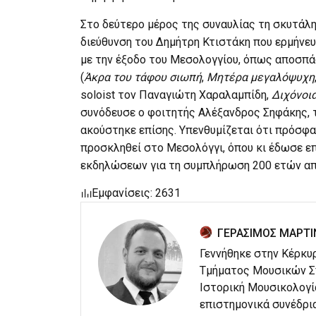
Στο δεύτερο μέρος της συναυλίας τη σκυτάλη
διεύθυνση του Δημήτρη Κτιστάκη που ερμήνε
με την έξοδο του Μεσολογγίου, όπως αποσπ
(
Άκρα του τάφου σιωπή
,
Μητέρα μεγαλόψυχη
soloist τον Παναγιώτη Χαραλαμπίδη,
Διχόνοι
συνόδευσε ο φοιτητής Αλέξανδρος Σηφάκης, 
ακούστηκε επίσης. Υπενθυμίζεται ότι πρόσφα
προσκληθεί στο Μεσολόγγι, όπου κι έδωσε ε
εκδηλώσεων για τη συμπλήρωση 200 ετών από
Εμφανίσεις: 2631
ΓΕΡΑΣΙΜΟΣ ΜΑΡΤΙ
Γεννήθηκε στην Κέρκυρ
Τμήματος Μουσικών Σπ
Ιστορική Μουσικολογί
επιστημονικά συνέδρια