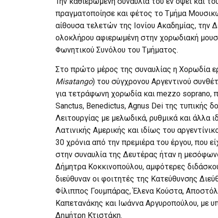
Την καθιερωμένη συναυλία του εν όψει και το
πραγματοποίησε και φέτος το Τμήμα Μουσικών
αίθουσα τελετών της Ιονίου Ακαδημίας, την Δ
ολοκλήρου αφιερωμένη στην χορωδιακή μουσι
Φωνητικού Συνόλου του Τμήματος.
Στο πρώτο μέρος της συναυλίας η Χορωδία ε
Misatango
) του σύγχρονου Αργεντινού συνθέτη
για τετράφωνη χορωδία και mezzo soprano, που 
Sanctus, Benedictus, Agnus Dei της τυπικής δ
Λειτουργίας με μελωδικά, ρυθμικά και άλλα ι
Λατινικής Αμερικής και ιδίως του αργεντίνι
30 χρόνια από την πρεμιέρα του έργου, που ε
στην συναυλία της Δευτέρας ήταν η μεσόφων
Δήμητρα Κοκκινοπούλου, αμφότερες διδάσκου
διεύθυναν οι φοιτητές της Κατεύθυνσης Διεύ
Φίλιππος Γουμπάρας, Έλενα Κούστα, Αποστό
Καπετανάκης και Ιωάννα Αργυροπούλου, με 
Δημήτρη Κτιστάκη.