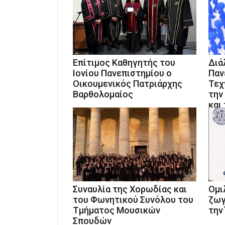
Επίτιμος Καθηγητής του
Διά
Ιονίου Πανεπιστημίου ο
Παν
Οικουμενικός Πατριάρχης
Τεχ
Βαρθολομαίος
την
και
Συναυλία της Χορωδίας και
Ομι
του Φωνητικού Συνόλου του
ζωγ
Τμήματος Μουσικών
την
Σπουδών