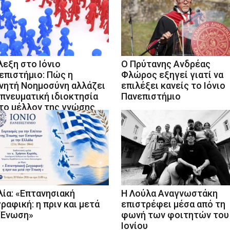
λεξη στο Ιόνιο
Ο Πρύτανης Ανδρέας
επιστήμιο: Πώς η
Φλώρος εξηγεί γιατί να
νητή Νοημοσύνη αλλάζει
επιλέξει κανείς το Ιόνιο
 πνευματική ιδιοκτησία
Πανεπιστήμιο
 το μέλλον της γνώσης
λία: «Επτανησιακή
Η Λούλα Αναγνωστάκη
ραφική: η πριν και μετά
επιστρέφει μέσα από τη
 Ένωση»
φωνή των φοιτητών του
Ιονίου