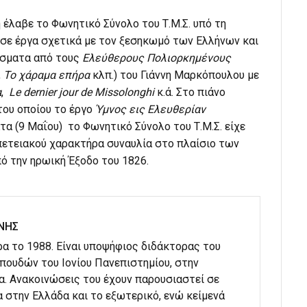
 έλαβε το Φωνητικό Σύνολο του Τ.Μ.Σ. υπό τη
υσε έργα σχετικά με τον ξεσηκωμό των Ελλήνων και
άσματα από τους
Ελεύθερους Πολιορκημένους
,
Το χάραμα επήρα
κλπ.) του Γιάννη Μαρκόπουλου με
α
,
Le dernier jour de Missolonghi
κ.ά. Στο πιάνο
του οποίου το έργο
Ύμνος εις Ελευθερίαν
τα (9 Μαΐου) το Φωνητικό Σύνολο του Τ.Μ.Σ. είχε
πετειακού χαρακτήρα συναυλία στο πλαίσιο των
 την ηρωική Έξοδο του 1826.
ΝΗΣ
α το 1988. Είναι υποψήφιος διδάκτορας του
ουδών του Ιονίου Πανεπιστημίου, στην
α. Ανακοινώσεις του έχουν παρουσιαστεί σε
 στην Ελλάδα και το εξωτερικό, ενώ κείμενά