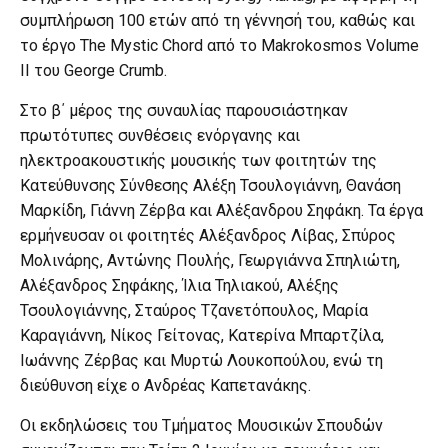
συμπλήρωση 100 ετών από τη γέννησή του, καθώς και
το έργο The Mystic Chord από το Makrokosmos Volume
II του George Crumb.
Στο β΄ μέρος της συναυλίας παρουσιάστηκαν
πρωτότυπες συνθέσεις ενόργανης και
ηλεκτροακουστικής μουσικής των φοιτητών της
Κατεύθυνσης Σύνθεσης Αλέξη Τσουλογιάννη, Θανάση
Μαρκίδη, Γιάννη Ζέρβα και Αλέξανδρου Σηφάκη. Τα έργα
ερμήνευσαν οι φοιτητές Αλέξανδρος Λίβας, Σπύρος
Μολινάρης, Αντώνης Πουλής, Γεωργιάννα Σπηλιώτη,
Αλέξανδρος Σηφάκης, Ίλια Τηλιακού, Αλέξης
Τσουλογιάννης, Σταύρος Τζανετόπουλος, Μαρία
Καραγιάννη, Νίκος Γείτονας, Κατερίνα Μπαρτζίλα,
Ιωάννης Ζέρβας και Μυρτώ Λουκοπούλου, ενώ τη
διεύθυνση είχε ο Ανδρέας Καπετανάκης.
Οι εκδηλώσεις του Τμήματος Μουσικών Σπουδών