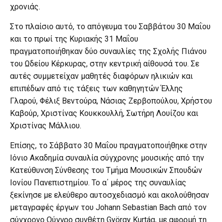
χρονιάς.
Στο πλαίσιο αυτό, το απόγευμα του Σαββάτου 30 Μαΐου
και το πρωί της Κυριακής 31 Μαΐου
πραγματοποιήθηκαν δύο συναυλίες της Σχολής Πιάνου
του Ωδείου Κέρκυρας, στην κεντρική αίθουσά του. Σε
αυτές συμμετείχαν μαθητές διαφόρων ηλικιών και
επιπέδων από τις τάξεις των καθηγητών Έλλης
Γλαρού, Φέλιξ Βεντούρα, Νάσιας Ζερβοπούλου, Χρήστου
Καβούρ, Χριστίνας Κουκκουλλή, Σωτήρη Λουίζου και
Χριστίνας Μάλλιου.
Επίσης, το Σάββατο 30 Μαΐου πραγματοποιήθηκε στην
Ιόνιο Ακαδημία συναυλία σύγχρονης μουσικής από την
Κατεύθυνση Σύνθεσης του Τμήμα Μουσικών Σπουδών
Ιονίου Πανεπιστημίου. Το α΄ μέρος της συναυλίας
ξεκίνησε με ελεύθερο αυτοσχεδιασμό και ακολούθησαν
μεταγραφές έργων του Johann Sebastian Bach από τον
σύγχρονο Ούγγρο συνθέτη György Kurtág, με αφορμή τη