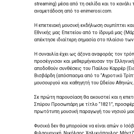
streaming) μέσα από τη σελίδα και το κανάλι
αναμετάδοση από το enimerosi.com.
Η επετειακή μουσική εκδήλωση συμπίπτει και
Εθνικής μας Επετείου από το ίδρυμά μας (Μάρ
απέκτησε ιδιαίτερη σημασία στο πλαίσιο τω
Η συναυλία έχει ως άξονα αναφοράς τον τρόπ
προσέγγισαν και μεθερμήνευσαν την Ελληνικ
αποδοθούν συνθέσεις του Παύλου Καρρέρ (Εισ
Βισβάρδη (απόσπασμα από το “Αγροτικό Τρίπ
μουσουργού και καθηγητή του Ωδείου Αθηνών,
Σε πρώτη παρουσίαση θα ακουστεί και η επε
Σπύρου Προσωπάρη με τίτλο “1821”, προσφέρο
πρωτότυπη μουσική παραγωγή του νησιού μας
Φυσικά δεν θα μπορούσε να είναι απών ο Ισό
Φιλαρμονική, Νικόλαος Χαλικιόπουλος Μάντζα