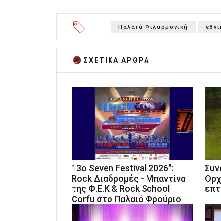
Παλαιά Φιλαρμονική
εθνι
ΣΧΕΤΙΚA AΡΘΡΑ
13ο Seven Festival 2026":
Συν
Rock Διαδρομές - Μπαντίνα
Ορχ
της Φ.Ε.Κ & Rock School
επτ
Corfu στο Παλαιό Φρούριο