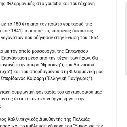
 της Φιλαρμονικής στο youtube και ταυτόχρονη
 με τα 180 έτη από τον πρώτο εορτασμό της
τιος 1841), ο οποίος τις επόμενες δεκαετίες
ν γεγονότων που οδήγησαν στην Ένωση του 1864.
ο με τον οποίο μουσουργοί της Επτανήσου
ή Επανάσταση μέσα από την τέχνη των ήχων. Θα
αγωγή στην όπερα “Φροσύνη”), του Διονύσιου
τυχο”) και του σπουδαγμένου στη Φιλαρμονική μας
 Σπυρίδωνος Καίσαρη (“Ελληνική Πανήγυρις”).
τειακή συμφωνική φαντασία του αρχιμουσικού μας
ντας έτσι και ένα καινούργιο έργο στην
.
βιος Καλλιτεχνικός Διευθυντής της Παλαιάς
ρος, και το εμβληματικό έργο του “Ύμνος εις την