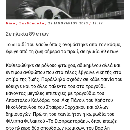
Νίκος Ξανθόπουλος
22 ΙΑΝΟΥΑΡΊΟΥ 2023
/
12:27
Σε ηλικία 89 ετών
Το «Παιδί του λαού» όπως ονομάστηκε από τον κόσμο,
έφυγε από τη ζωή σήμερα το πρωί, σε ηλικία 89 ετών.
Καθιερώθηκε σε ρόλους φτωχού, αδικημένου αλλά και
έντιμου ανθρώπου που στο τέλος έβγαινε νικητής στο
στίβο της ζωής. Παράλληλα σχεδόν σε κάθε ταινία του
έδειχνε και το άλλο ταλέντο του στο τραγούδι,
κάνοντας μεγάλες επιτυχίες με τραγούδια του
Απόστολου Καλδάρα, του ΄Άκη Πάνου, του Χρήστου
Νικολόπουλου του Σταύρου Ξαρχάκου και άλλων
δημιουργών. Πρώτη του ταινία ήταν η κωμωδία του
Φίλιππα Φυλακτού «Το Εισπρακτοράκι», όπου έπαιξε
στο πλευρό δύο σπουδαίων κωμικών, του Βασίλη