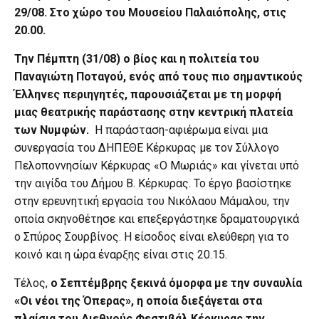
29/08. Στο χώρο του Μουσείου Παλαιόπολης, στις
20.00.
Την Πέμπτη (31/08) ο βίος και η πολιτεία του
Παναγιώτη Ποταγού, ενός από τους πιο σημαντικούς
Έλληνες περιηγητές, παρουσιάζεται με τη μορφή
μιας θεατρικής παράστασης στην κεντρική πλατεία
των Νυμφών.
Η παράσταση-αφιέρωμα είναι μια
συνεργασία του ΔΗΠΕΘΕ Κέρκυρας με τον Σύλλογο
Πελοποννησίων Κέρκυρας «Ο Μωριάς» και γίνεται υπό
την αιγίδα του Δήμου Β. Κέρκυρας. Το έργο βασίστηκε
στην ερευνητική εργασία του Νικόλαου Μάμαλου, την
οποία σκηνοθέτησε και επεξεργάστηκε δραματουργικά
ο Σπύρος Σουρβίνος. Η είσοδος είναι ελεύθερη για το
κοινό και η ώρα έναρξης είναι στις 20.15.
Τέλος,
ο Σεπτέμβρης ξεκινά όμορφα με την συναυλία
«Οι νέοι της Όπερας», η οποία διεξάγεται στα
πλαίσια του Διεθνούς Φεστιβάλ Κέρκυρας την