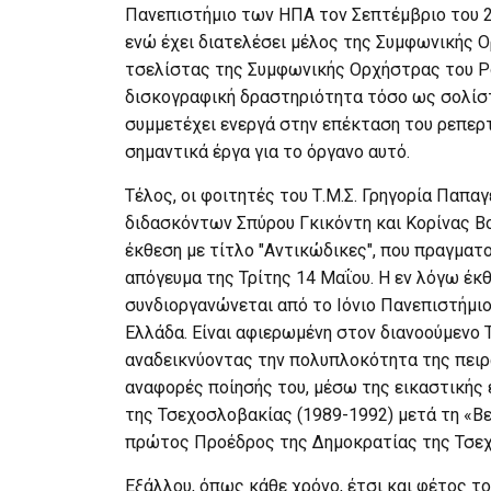
Πανεπιστήμιο των ΗΠΑ τον Σεπτέμβριο του 202
ενώ έχει διατελέσει μέλος της Συμφωνικής Ο
τσελίστας της Συμφωνικής Ορχήστρας του Por
δισκογραφική δραστηριότητα τόσο ως σολίστ
συμμετέχει ενεργά στην επέκταση του ρεπερ
σημαντικά έργα για το όργανο αυτό.
Τέλος, οι φοιτητές του Τ.Μ.Σ. Γρηγορία Παπα
διδασκόντων Σπύρου Γκικόντη και Κορίνας Βο
έκθεση με τίτλο "Αντικώδικες", που πραγματο
απόγευμα της Τρίτης 14 Μαΐου. Η εν λόγω έκ
συνδιοργανώνεται από το Ιόνιο Πανεπιστήμιο
Ελλάδα. Είναι αφιερωμένη στον διανοούμενο
αναδεικνύοντας την πολυπλοκότητα της πειρ
αναφορές ποίησής του, μέσω της εικαστικής
της Τσεχοσλοβακίας (1989-1992) μετά τη «Βε
πρώτος Προέδρος της Δημοκρατίας της Τσεχί
Εξάλλου, όπως κάθε χρόνο, έτσι και φέτος 