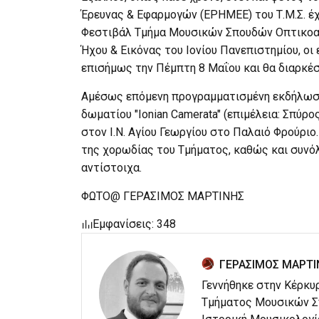
Έρευνας & Εφαρμογών (ΕΡΗΜΕΕ) του Τ.Μ.Σ. έχ
Φεστιβάλ Τμήμα Μουσικών Σπουδών Οπτικοακ
Ήχου & Εικόνας του Ιονίου Πανεπιστημίου, οι 
επισήμως την Πέμπτη 8 Μαΐου και θα διαρκέσ
Αμέσως επόμενη προγραμματισμένη εκδήλωση τ
δωματίου "Ionian Camerata" (επιμέλεια: Σπύρο
στον Ι.Ν. Αγίου Γεωργίου στο Παλαιό Φρούρι
της χορωδίας του Τμήματος, καθώς και συνόλ
αντίστοιχα.
ΦΩΤΟ@ ΓΕΡΑΣΙΜΟΣ ΜΑΡΤΙΝΗΣ
Εμφανίσεις: 348
ΓΕΡΑΣΙΜΟΣ ΜΑΡΤΙ
Γεννήθηκε στην Κέρκυρ
Τμήματος Μουσικών Σπ