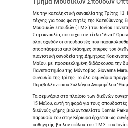
Τμήμα Μουσικών Σπουδών Οπτ
Με την καταληκτική συναυλία της Τρίτης 13
τέχνης για τους φοιτητές της Κατεύθυνσης Ε
Μουσικών Σπουδών (Τ.Μ.Σ.) του Ιονίου Πανεπ
Στη συναυλία, που είχε τον τίτλο "Viva l' Οpe
όλοι σχεδόν οι σπουδαστές που παρακολούθη
αποσπάσματα από διάσημες όπερες του διεθν
πιανιστική συνοδεία της Δήμητρας Κοκκινοπού
Μαΐου, με προσκεκλημένη διδάσκουσα την δι
Πανεπιστημίου της Μάντοβας, Giovanna Mares
συναυλία της Τρίτης. Το όλο σεμινάριο πραγμ
Περιβαλλοντικού Συλλόγου Ανεμομύλου "Θωμά
Τα σεμινάρια στο πλαίσιο των διεθνών συνεργ
15 Μαΐου, αυτή τη φορά για τους σπουδαστέ
διεθνούς φήμης βιολοντσελίστα Dennis Parker,
παρουσία του στην Κέρκυρα έρχεται ως συνέ
καθηγητής βιολοντσέλου του Τ.Μ.Σ. του Ιονίο