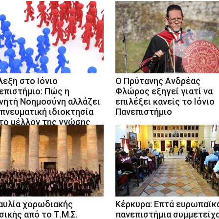
λεξη στο Ιόνιο
Ο Πρύτανης Ανδρέας
επιστήμιο: Πώς η
Φλώρος εξηγεί γιατί να
νητή Νοημοσύνη αλλάζει
επιλέξει κανείς το Ιόνιο
 πνευματική ιδιοκτησία
Πανεπιστήμιο
 το μέλλον της γνώσης
αυλία χορωδιακής
Κέρκυρα: Επτά ευρωπαϊκ
σικής από το Τ.Μ.Σ.
πανεπιστήμια συμμετείχ