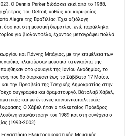
3. Ο Dennis Parker διδάσκει εκεί από το 1988,
ρχήστρας του Detroit, καθώς και κορυφαίος
to Alegre της Βραζιλίας. Έχει αξιόλογη
, όσο και στη μουσική δωματίου, ενώ παράλληλα
τορίου για βιολοντσέλο, έχοντας μεταγράψει πολλά
γεωργίου και Γιάννης Μπάγιος, με την επιμέλεια των
υγιούκα, πλαισίωσαν μουσικά τα εγκαίνια της
ποιήθηκαν στο φουαγιέ της Ιονίου Ακαδημίας, το
θεση, που θα διαρκέσει έως το Σάββατο 17 Μαΐου,
 και την Πρεσβεία της Τσεχικής Δημοκρατίας στην
 Τσέχο συγγραφέα και δραματουργό, Βάτσλαβ Χάβελ,
αματικής και με έντονες κοινωνικοπολιτικές
 έκφρασης. Ο Χάβελ ήταν ο τελευταίος Πρόεδρος
λούδινη επανάσταση» του 1989 και στη συνέχεια ο
ας (1993-2003).
το Εργαστήριο Ηλεκτροακουστικής Μουσικής,