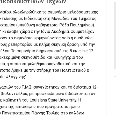
ικοακουστικών Τεχνών
 Μαΐου, ολοκληρώθηκε το σεμινάριο μελοδραματικής
κτέλεσης με Ειδίκευση στη Μονωδία, του Τμήματος
ιστημίου (υπεύθυνη καθηγήτρια: Ρόζα Πουλημένου).
ra" κι έλαβε χώρα στην Ιόνιο Ακαδημία, συμμετείχαν
σαν το σεμινάριο, ερμηνεύοντας solo ή ομαδικώς
ούς ρεπερτορίου με πλήρη σκηνική δράση, υπό την
λου. Το σεμινάριο διήρκεσε από τις 8 έως τις 12
ακεκριμένη σκηνοθέτιδα και Καθηγήτρια του
ta, η οποία επιμελήθηκε σκηνοθετικά και την
ατοποιήθηκε με την στήριξη του Πολιτιστικού &
ς Φλαγγίνης".
ασιών του Τ.Μ.Σ. συνεχίστηκαν και το διάστημα 12-
ς βιολοντσέλου, με προσκεκλημένο διδάσκοντα τον
 καθηγητή του Louisiana State University. Η
χεια της επίσκεψης που πραγματοποίησε ο
υ Πανεπιστημίου Γιάννης Τουλής στο εν λόγω