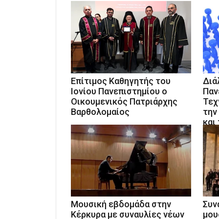
Επίτιμος Καθηγητής του
Διά
Ιονίου Πανεπιστημίου ο
Παν
Οικουμενικός Πατριάρχης
Τεχ
Βαρθολομαίος
την
και
Μουσική εβδομάδα στην
Συν
Κέρκυρα με συναυλίες νέων
μου