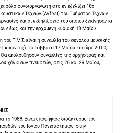
ει ρόλο συνδιοργανωτή στο εν εξελίξει 18ο
ουστικών Τεχνών (AVfest) του Τμήματος Τεχνών
εργασίες και οι εκδηλώσεις του οποίου ξεκίνησαν κι
ουν έως και την ερχόμενη Κυριακή 18 Μαΐου.
ου Τ.Μ.Σ. είναι η συναυλία του συνόλου μουσικής
ς Γκικόντης), το Σάββατο 17 Μαΐου και ώρα 20.00,
ο. Θα ακολουθήσουν συναυλίες της ορχήστρας και
ου χάλκινων πνευστών, στις 26 και 28 Μαΐου,
ΝΗΣ
α το 1988. Είναι υποψήφιος διδάκτορας του
ουδών του Ιονίου Πανεπιστημίου, στην