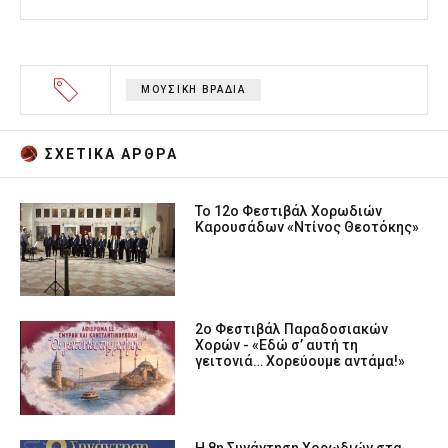
ΜΟΥΣΙΚΗ ΒΡΑΔΙΑ
ΣΧΕΤΙΚA AΡΘΡΑ
Το 12ο Φεστιβάλ Χορωδιών
Καρουσάδων «Ντίνος Θεοτόκης»
2ο Φεστιβάλ Παραδοσιακών
Χορών - «Εδώ σ’ αυτή τη
γειτονιά… Χορεύουμε αντάμα!»
Η 8η Συνάντηση Χορωδιών στα