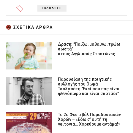
ΕΚΔΗΛΩΣΗ
ΣΧΕΤΙΚA AΡΘΡΑ
Δράση: "Παίζω, μαθαίνω, τρώω
σωστά"
στους Αγγλικούς Στρατώνες
Παρουσίαση της ποιητικής
συλλογής του Θωμά
Τσαλαπάτη "Εκεί που πας είναι
φθινόπωρο και είναι σκοτάδι"
Το 2ο Φεστιβάλ Παραδοσιακών
Χορών – «Εδώ σ’ αυτή τη
γειτονιά… Χορεύουμε αντάμα!»