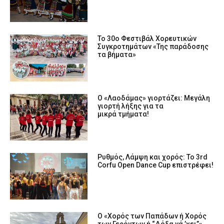
Το 30ο Φεστιβάλ Χορευτικών
Συγκροτημάτων «Της παράδοσης
τα βήματα»
Ο «Λαοδάμας» γιορτάζει: Μεγάλη
γιορτή λήξης για τα
μικρά τμήματα!
Ρυθμός, Λάμψη και χορός: Το 3rd
Corfu Open Dance Cup επιστρέφει!
Ο «Χορός των Παπάδων ή Χορός
των Γερόντων ή “Δόξα νά ’χει”»