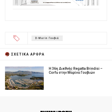
D-Marin Γουβιά
ΣΧΕΤΙΚA AΡΘΡΑ
Η 36η Διεθνής Regatta Brindisi –
Corfu στην Μαρίνα Γουβιών