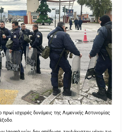
ο πρωί ισχυρές δυνάμεις της Λιμενικής Αστυνομίας
έξοδο.
ων Ισραηλινών, δεν απέδωσε, τουλάχιστον μέχρι τις