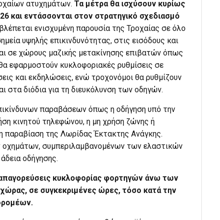
ροχαίων ατυχημάτων.
Τα μέτρα θα ισχύσουν κυρίως
026 και εντάσσονται στον στρατηγικό σχεδιασμό
λέπεται ενισχυμένη παρουσία της Τροχαίας σε όλο
σημεία υψηλής επικινδυνότητας, στις εισόδους και
αι σε χώρους μαζικής μετακίνησης επιβατών όπως
 θα εφαρμοστούν κυκλοφοριακές ρυθμίσεις σε
εις και εκδηλώσεις, ενώ τροχονόμοι θα ρυθμίζουν
ι στα διόδια για τη διευκόλυνση των οδηγών.
επικίνδυνων παραβάσεων όπως η οδήγηση υπό την
ήση κινητού τηλεφώνου, η μη χρήση ζώνης ή
 η παραβίαση της Λωρίδας Έκτακτης Ανάγκης.
ων οχημάτων, συμπεριλαμβανομένων των ελαστικών
 άδεια οδήγησης.
ν απαγορεύσεις κυκλοφορίας φορτηγών άνω των
 χώρας, σε συγκεκριμένες ώρες, τόσο κατά την
δρομέων.