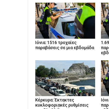
Ιόνια: 1516 τροχαίες
1.6
παραβάσεις σε μια εβδομάδα
παρ
εβδ
Κέρκυρα: Έκτακτες
Ιόν
κυκλοφοριακές ρυθμίσεις
παρ