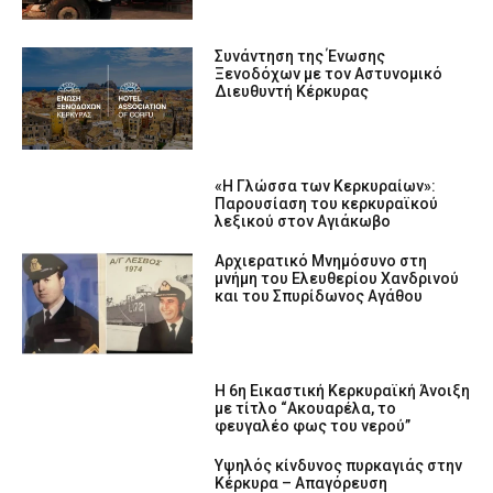
Συνάντηση της Ένωσης
Ξενοδόχων με τον Αστυνομικό
Διευθυντή Κέρκυρας
«Η Γλώσσα των Κερκυραίων»:
Παρουσίαση του κερκυραϊκού
λεξικού στον Αγιάκωβο
Αρχιερατικό Μνημόσυνο στη
μνήμη του Ελευθερίου Χανδρινού
και του Σπυρίδωνος Αγάθου
Η 6η Εικαστική Κερκυραϊκή Άνοιξη
με τίτλο “Ακουαρέλα, το
φευγαλέο φως του νερού”
Υψηλός κίνδυνος πυρκαγιάς στην
Κέρκυρα – Απαγόρευση