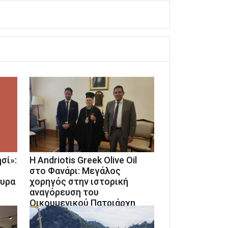
σί»:
Η Andriotis Greek Olive Oil
στο Φανάρι: Μεγάλος
κυρα
χορηγός στην ιστορική
αναγόρευση του
Οικουμενικού Πατριάρχη