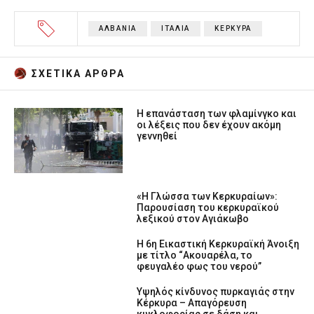
ΑΛΒΑΝΙΑ
ΙΤΑΛΙΑ
ΚΕΡΚΥΡΑ
ΣΧΕΤΙΚA AΡΘΡΑ
Η επανάσταση των φλαμίνγκο και
οι λέξεις που δεν έχουν ακόμη
γεννηθεί
«Η Γλώσσα των Κερκυραίων»:
Παρουσίαση του κερκυραϊκού
λεξικού στον Αγιάκωβο
Η 6η Εικαστική Κερκυραϊκή Άνοιξη
με τίτλο “Ακουαρέλα, το
φευγαλέο φως του νερού”
Υψηλός κίνδυνος πυρκαγιάς στην
Κέρκυρα – Απαγόρευση