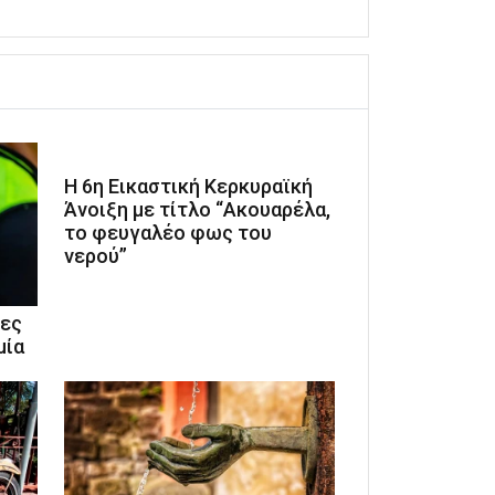
Η 6η Εικαστική Κερκυραϊκή
Άνοιξη με τίτλο “Ακουαρέλα,
το φευγαλέο φως του
νερού”
ίες
μία