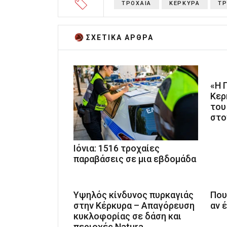
ΤΡΟΧΑΙΑ
ΚΕΡΚΥΡΑ
Τ
ΣΧΕΤΙΚA AΡΘΡΑ
«Η 
Κερ
του
στο
Ιόνια: 1516 τροχαίες
παραβάσεις σε μια εβδομάδα
Υψηλός κίνδυνος πυρκαγιάς
Που
στην Κέρκυρα – Απαγόρευση
αν έ
κυκλοφορίας σε δάση και
περιοχές Natura