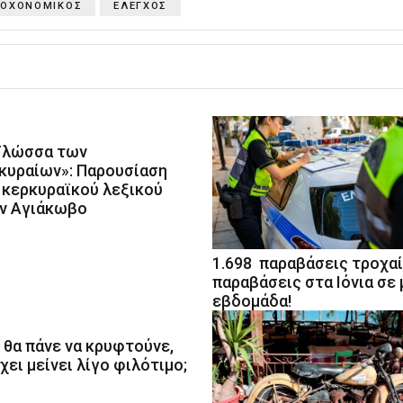
ΡΟΧΟΝΟΜΙΚΟΣ
ΕΛΕΓΧΟΣ
Γλώσσα των
κυραίων»: Παρουσίαση
 κερκυραϊκού λεξικού
ν Αγιάκωβο
1.698 παραβάσεις τροχα
παραβάσεις στα Ιόνια σε 
εβδομάδα!
 θα πάνε να κρυφτούνε,
χει μείνει λίγο φιλότιμο;