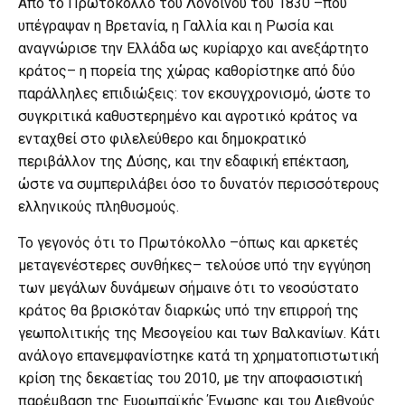
Από το Πρωτόκολλο του Λονδίνου του 1830 –που
υπέγραψαν η Βρετανία, η Γαλλία και η Ρωσία και
αναγνώρισε την Ελλάδα ως κυρίαρχο και ανεξάρτητο
κράτος– η πορεία της χώρας καθορίστηκε από δύο
παράλληλες επιδιώξεις: τον εκσυγχρονισμό, ώστε το
συγκριτικά καθυστερημένο και αγροτικό κράτος να
ενταχθεί στο φιλελεύθερο και δημοκρατικό
περιβάλλον της Δύσης, και την εδαφική επέκταση,
ώστε να συμπεριλάβει όσο το δυνατόν περισσότερους
ελληνικούς πληθυσμούς.
Το γεγονός ότι το Πρωτόκολλο –όπως και αρκετές
μεταγενέστερες συνθήκες– τελούσε υπό την εγγύηση
των μεγάλων δυνάμεων σήμαινε ότι το νεοσύστατο
κράτος θα βρισκόταν διαρκώς υπό την επιρροή της
γεωπολιτικής της Μεσογείου και των Βαλκανίων. Κάτι
ανάλογο επανεμφανίστηκε κατά τη χρηματοπιστωτική
κρίση της δεκαετίας του 2010, με την αποφασιστική
παρέμβαση της Ευρωπαϊκής Ένωσης και του Διεθνούς