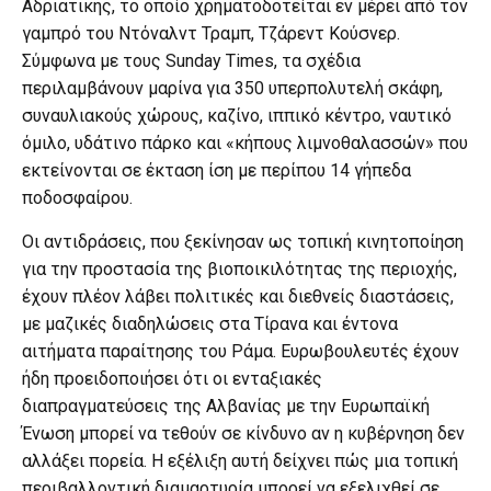
Αδριατικής, το οποίο χρηματοδοτείται εν μέρει από τον
γαμπρό του Ντόναλντ Τραμπ, Τζάρεντ Κούσνερ.
Σύμφωνα με τους Sunday Times, τα σχέδια
περιλαμβάνουν μαρίνα για 350 υπερπολυτελή σκάφη,
συναυλιακούς χώρους, καζίνο, ιππικό κέντρο, ναυτικό
όμιλο, υδάτινο πάρκο και «κήπους λιμνοθαλασσών» που
εκτείνονται σε έκταση ίση με περίπου 14 γήπεδα
ποδοσφαίρου.
Οι αντιδράσεις, που ξεκίνησαν ως τοπική κινητοποίηση
για την προστασία της βιοποικιλότητας της περιοχής,
έχουν πλέον λάβει πολιτικές και διεθνείς διαστάσεις,
με μαζικές διαδηλώσεις στα Τίρανα και έντονα
αιτήματα παραίτησης του Ράμα. Ευρωβουλευτές έχουν
ήδη προειδοποιήσει ότι οι ενταξιακές
διαπραγματεύσεις της Αλβανίας με την Ευρωπαϊκή
Ένωση μπορεί να τεθούν σε κίνδυνο αν η κυβέρνηση δεν
αλλάξει πορεία. Η εξέλιξη αυτή δείχνει πώς μια τοπική
περιβαλλοντική διαμαρτυρία μπορεί να εξελιχθεί σε