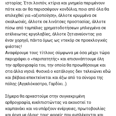
ιστορίας. Έτσι λοιπόν, κτίρια και μνημεία περιμένουν
πότε και αν θα περισσέψουν κονδύλια, ποιο από όλα θα
επιλεχθεί για «αξιοποίηση», άλλοτε κρυμμένα σε
σκαλωσιές, άλλοτε σε λινάτσες προστασίας, άλλοτε
πίσω από ταμπέλες χρηματοδοτήσεων μπλεγμένα σε
ατέλειωτες εργολαβίες, άλλοτε ζητιανεύοντας για
έναν χορηγό, πάντα όμως ως ντεκόρ σε προεκλογικές
φιέστες!
Αναφέρουμε τους τίτλους σύμφωνα με όσα μέχρι τώρα
περιγράφει ο «περιπατητής» και επισυνάπτουμε όλη
την αρθρογραφία του, την οποία θα προωθήσουμε και
στα άλλα νησιά. Φυσικά ο κατάλογος δεν τελειώνει εδώ
και βέβαια επεκτείνεται και έξω από τα σύνορα της
πόλης (Αγγελόκαστρο, Γαρδίκι…).
Σήμερα θα αρκεστούμε στην συγκεκριμένη
αρθρογραφία, ευελπιστώντας να ακουστεί το
καμπανάκι και να υπάρξουν ενέργειες, πρωτοβουλίες
και έργα με όλους τους φορείς που εμπλέκονται και