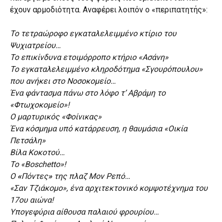
έχουν αρμοδιότητα. Αναφέρει λοιπόν ο «περιπατητής»:
Το τετραώροφο εγκαταλελειμμένο κτίριο του
Ψυχιατρείου…
Το επικίνδυνα ετοιμόρροπο κτήριο «Ασάνη»
Το εγκαταλελειμμένο κληροδότημα «Σγουρόπουλου»
που ανήκει στο Νοσοκομείο…
Ένα φάντασμα πάνω στο λόφο τ’ Αβράμη το
«Φτωχοκομείο»!
Ο μαρτυρικός «Φοίνικας»
Ένα κόσμημα υπό κατάρρευση, η θαυμάσια «Οικία
Πετσάλη»
Βίλα Κοκοτού…
Το «Boschetto»!
Ο
«
Πόντες
»
της πλαζ Μον Ρεπό…
«Σαν Τζιάκομο», ένα αρχιτεκτονικό κομψοτέχνημα του
17ου αιώνα!
Υπογεφύρια αίθουσα παλαιού φρουρίου…