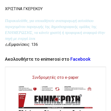
ΧΡΙΣΤΙΝΑ ΓΚΕΡΕΚΟΥ
Παρακαλείσθε, για οποιαδήποτε αναπαραγωγή αυτούσιου
περιεχομένου παραγωγής της δημοσιογραφικής ομάδας της
ΕΝΗΜΕΡΩΣΗΣ, να κάνετε γραπτή ή προφορική αναφορά στην
πηγή με ενεργό λινκ
Εμφανίσεις: 136
Ακολουθήστε το enimerosi στο
Facebook
Συνδρομητές στο e-paper