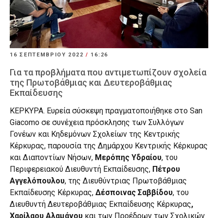
16 ΣΕΠΤΕΜΒΡΊΟΥ 2022
/
16:26
Για τα προβλήματα που αντιμετωπίζουν σχολεία
της Πρωτοβάθμιας και Δευτεροβάθμιας
Εκπαίδευσης
ΚΕΡΚΥΡΑ. Ευρεία σύσκεψη πραγματοποιήθηκε στο San
Giacomo σε συνέχεια πρόσκλησης των Συλλόγων
Γονέων και Κηδεμόνων Σχολείων της Κεντρικής
Κέρκυρας, παρουσία της Δημάρχου Κεντρικής Κέρκυρας
και Διαποντίων Νήσων,
Μερόπης Υδραίου
, του
Περιφερειακού Διευθυντή Εκπαίδευσης,
Πέτρου
Αγγελόπουλου
, της Διευθύντριας Πρωτοβάθμιας
Εκπαίδευσης Κέρκυρας,
Δέσποινας Σαββίδου
, του
Διευθυντή Δευτεροβάθμιας Εκπαίδευσης Κέρκυρας
,
Χαρίλαου Αλαμάνου
και των Προέδρων των Σχολικών