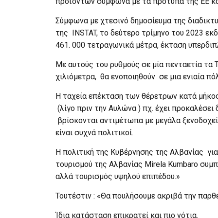
προϊόντων σύμφωνα με τα πρότυπα της ΕΕ κα
Σύμφωνα με χτεσινό δημοσίευμα της διαδικτ
της INSTAT, το δεύτερο τρίμηνο του 2023 εκδ
461. 000 τετραγωνικά μέτρα, έκταση υπερδιπ
Με αυτούς του ρυθμούς σε μία πενταετία τα 
χιλιόμετρα, θα ενοποιηθούν σε μια ενιαία πόλ
Η ταχεία επέκταση των θέρετρων κατά μήκο
(λίγο πριν την Αυλώνα ) πχ. έχει προκαλέσει 
βρίσκονται αντιμέτωπα με μεγάλα ξενοδοχεία 
είναι συχνά πολιτικοί.
Η πολιτική της Κυβέρνησης της Αλβανίας για
τουρισμού της Αλβανίας Mirela Kumbaro συμ
αλλά τουρισμός υψηλού επιπέδου.»
Τουτέστιν : «Θα πουλήσουμε ακριβά την παρθε
Ίδια κατάσταση επικρατεί και πιο νότια.