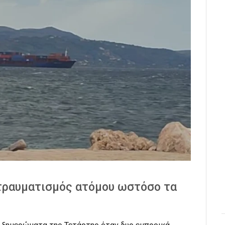
 τραυματισμός ατόμου ωστόσο τα