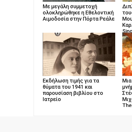
Με μεγάλη συμμετοχή
Διπ
ολοκληρώθηκε η Εθελοντική
του
Αιμοδοσία στην Πόρτα Ρεάλε
Μου
Καρ
Sin
Εκδήλωση τιμής για τα
Μια
θύματα του 1941 και
μνή
παρουσίαση βιβλίου στο
Στέ
Ιατρείο
Μιχ
The