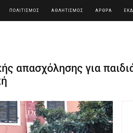
ΠΟΛΙΤΙΣΜΌΣ
ΑΘΛΗΤΙΣΜΌΣ
ΆΡΘΡΑ
ΕΚΔ
ής απασχόλησης για παιδιά
κή