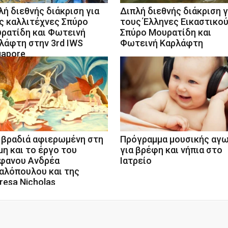
λή διεθνής διάκριση για
Διπλή διεθνής διάκριση γ
ς καλλιτέχνες Σπύρο
τους Έλληνες Εικαστικο
ρατίδη και Φωτεινή
Σπύρο Μουρατίδη και
λάφτη στην 3rd IWS
Φωτεινή Καρλάφτη
gapore
 βραδιά αφιερωμένη στη
Πρόγραμμα μουσικής αγ
μη και το έργο του
για βρέφη και νήπια στο
φανου Ανδρέα
Ιατρείο
αλόπουλου και της
resa Nicholas