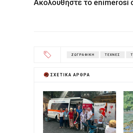
Ακολουθήστε το enimerosi
ΖΩΓΡΑΦΙΚΗ
ΤΕΧΝΕΣ
ΣΧΕΤΙΚA AΡΘΡΑ