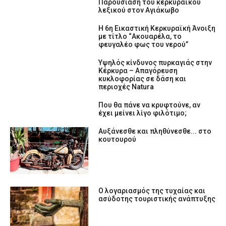
Παρουσίαση του κερκυραϊκού
λεξικού στον Αγιάκωβο
Η 6η Εικαστική Κερκυραϊκή Άνοιξη
με τίτλο “Ακουαρέλα, το
φευγαλέο φως του νερού”
Υψηλός κίνδυνος πυρκαγιάς στην
Κέρκυρα – Απαγόρευση
κυκλοφορίας σε δάση και
περιοχές Natura
Που θα πάνε να κρυφτούνε, αν
έχει μείνει λίγο φιλότιμο;
Αυξάνεσθε και πληθύνεσθε... στο
κουτουρού
Ο λογαριασμός της τυχαίας και
ασύδοτης τουριστικής ανάπτυξης