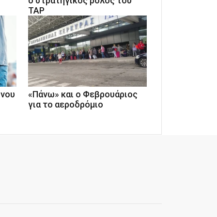
ο στρατηγικός ρόλος του
TAP
ονου
«Πάνω» και ο Φεβρουάριος
για το αεροδρόμιο