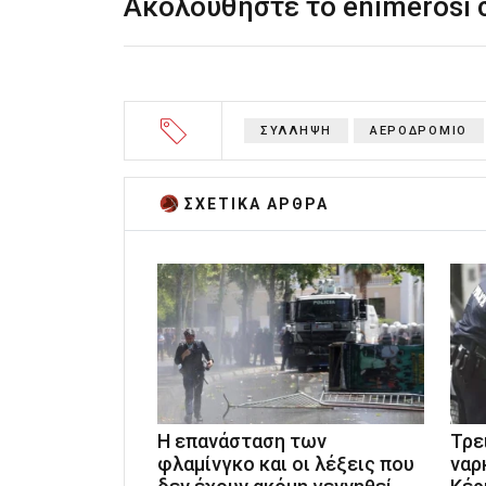
Ακολουθήστε το enimerosi
ΣΥΛΛΗΨΗ
ΑΕΡΟΔΡΟΜΙΟ
ΣΧΕΤΙΚA AΡΘΡΑ
Η επανάσταση των
Τρε
φλαμίνγκο και οι λέξεις που
ναρ