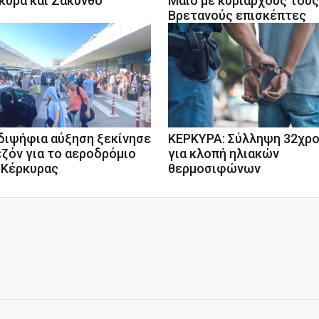
κυρα και Ζάκυνθο
Μάιο με κυρίαρχους τους
Βρετανούς επισκέπτες
διψήφια αύξηση ξεκίνησε
ΚΕΡΚΥΡΑ: Σύλληψη 32χρ
εζόν για το αεροδρόμιο
για κλοπή ηλιακών
 Κέρκυρας
θερμοσιφώνων