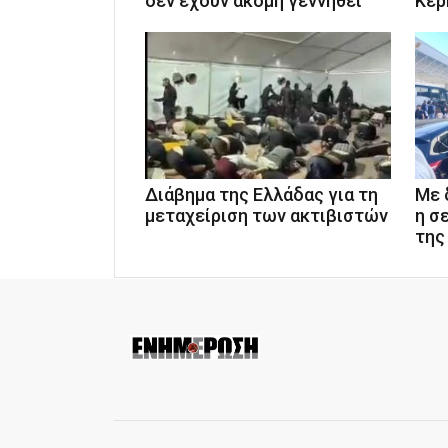
δεν έχουν ακόμη γεννηθεί
Κέρ
Διάβημα της Ελλάδας για τη
Με 
μεταχείριση των ακτιβιστών
η σ
της