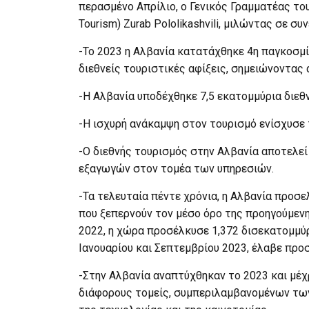
περασμένο Απρίλιο, ο Γενικός Γραμματέας τ
Tourism) Zurab Pololikashvili, μιλώντας σε συ
-Το 2023 η Αλβανία κατατάχθηκε 4η παγκοσμ
διεθνείς τουριστικές αφίξεις, σημειώνοντας 
-Η Αλβανία υποδέχθηκε 7,5 εκατομμύρια διεθν
-Η ισχυρή ανάκαμψη στον τουρισμό ενίσχυσε 
-Ο διεθνής τουρισμός στην Αλβανία αποτελε
εξαγωγών στον τομέα των υπηρεσιών.
-Τα τελευταία πέντε χρόνια, η Αλβανία προσ
που ξεπερνούν τον μέσο όρο της προηγούμεν
2022, η χώρα προσέλκυσε 1,372 δισεκατομμύ
Ιανουαρίου και Σεπτεμβρίου 2023, έλαβε προ
-Στην Αλβανία αναπτύχθηκαν το 2023 και μέχ
διάφορους τομείς, συμπεριλαμβανομένων των