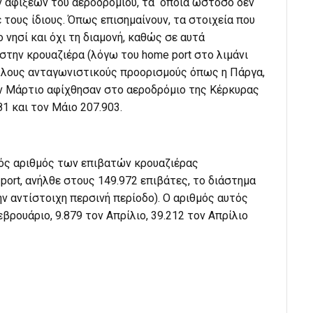
 αφίξεων του αεροδρομίου, τα οποία ωστόσο δεν
τους ίδιους. Όπως επισημαίνουν, τα στοιχεία που
 νησί και όχι τη διαμονή, καθώς σε αυτά
στην κρουαζιέρα (λόγω του home port στο λιμάνι
άλλους ανταγωνιστικούς προορισμούς όπως η Πάργα,
ον Μάρτιο αφίχθησαν στο αεροδρόμιο της Κέρκυρας
81 και τον Μάιο 207.903.
κός αριθμός των επιβατών κρουαζιέρας
ort, ανήλθε στους 149.972 επιβάτες, το διάστημα
ν αντίστοιχη περσινή περίοδο). Ο αριθμός αυτός
βρουάριο, 9.879 τον Απρίλιο, 39.212 τον Απρίλιο