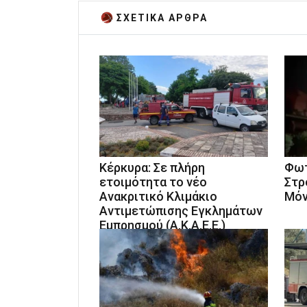
ΣΧΕΤΙΚA AΡΘΡΑ
Κέρκυρα: Σε πλήρη
Φωτ
ετοιμότητα το νέο
Στρ
Ανακριτικό Κλιμάκιο
Μόν
Αντιμετώπισης Εγκλημάτων
Εμπρησμού (Α.Κ.Α.Ε.Ε.)