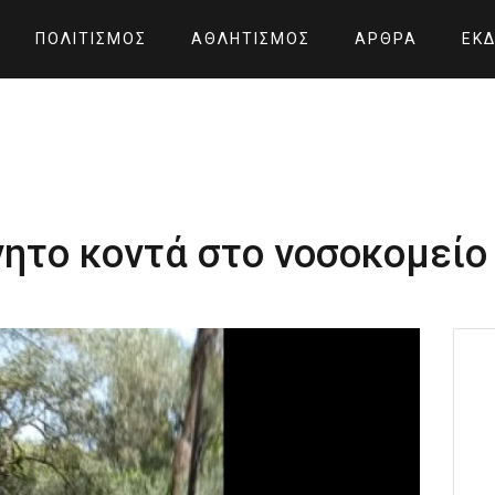
ΠΟΛΙΤΙΣΜΌΣ
ΑΘΛΗΤΙΣΜΌΣ
ΆΡΘΡΑ
ΕΚΔ
νητο κοντά στο νοσοκομείο