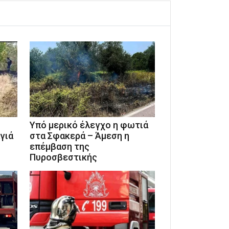
Υπό μερικό έλεγχο η φωτιά
γιά
στα Σφακερά – Άμεση η
επέμβαση της
Πυροσβεστικής