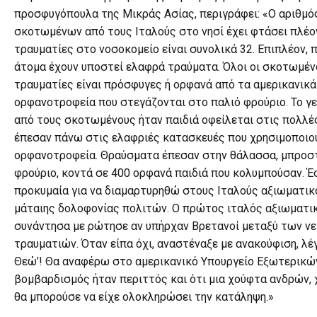
προσφυγόπουλα της Μικράς Ασίας, περιγράφει: «Ο αριθμό
σκοτωμένων από τους Ιταλούς στο νησί έχει φτάσει πλέον
τραυματίες στο νοσοκομείο είναι συνολικά 32. Επιπλέον, 
άτομα έχουν υποστεί ελαφρά τραύματα. Όλοι οι σκοτωμένο
τραυματίες είναι πρόσφυγες ή ορφανά από τα αμερικανικά
ορφανοτροφεία που στεγάζονται στο παλιό φρούριο. Το γε
από τους σκοτωμένους ήταν παιδιά οφείλεται στις πολλέ
έπεσαν πάνω στις ελαφριές κατασκευές που χρησιμοποιο
ορφανοτροφεία. Θραύσματα έπεσαν στην θάλασσα, μπροσ
φρούριο, κοντά σε 400 ορφανά παιδιά που κολυμπούσαν. 
προκυμαία για να διαμαρτυρηθώ στους Ιταλούς αξιωματικ
μάταιης δολοφονίας πολιτών. Ο πρώτος ιταλός αξιωματι
συνάντησα με ρώτησε αν υπήρχαν Βρετανοί μεταξύ των ν
τραυματιών. Όταν είπα όχι, αναστέναξε με ανακούφιση, λέ
Θεώ’! Θα αναφέρω στο αμερικανικό Υπουργείο Εξωτερικών
βομβαρδισμός ήταν περιττός και ότι μια χούφτα ανδρών, 
θα μπορούσε να είχε ολοκληρώσει την κατάληψη.»