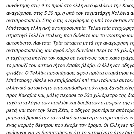
συνάντηση στις 9 το πρωί στο ελληνικό φυλάκιο της Κακα
αναχώρησε, στις 5.30 πμ, η υπό τον ταγματάρχη Κολόνια α
αντιπροσωπεία. Στις 6 πμ, αναχώρησε η υπό τον αντισυν
Μπότσαρη ελληνική αντιπροσωπεία. Τελευταία αναχώρησ
στρατηγό Τελλίνι ιταλική, που διέθετε και το νεώτερο κα
αυτοκίνητο, Λάντσια. Τρία τέταρτα μετά την αναχώρηση τ
αντιπροσωπείας, και αφού είχε διανύσει περί τα 15 χιλιό
η ταχύτητα εκείνο τον καιρό σε εκείνους τους κακοτράχα
το μπουζί του αυτοκινήτου έπαθε βλάβη. Ο έλληνας οδηγό
φτιάξει. Ο Τελλίνι προσπέρασε, αφού πρώτα σταμάτησε να
Μπότσαρης ήθελε να επιβιβασθεί επί του ιταλικού αυτοκι
ελληνικό αυτοκίνητο επισκευάσθηκε σύντομα, ξαναξεκίνησ
προς Κακαβιά και, μόλις πέρασε το 53ο χιλιόμετρο της δ
ταχύτητα λόγω των πολλών και δύσβατων στροφών της πε
μετά, και πριν την θέση Ζέπι, ο οδηγός φρενάρισε απότομα
μπροστά βρισκόταν το ιταλικό αυτοκίνητο σταματημένο κα
ένας κορμός δέντρου που έκοβε τον δρόμο. Οι Έλληνες π
ανήσυχοι για να διαπιστώσουν ότι το αυτοκίνητο ήταν διά