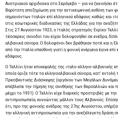
Αυστριακού αρχιδούκα στο Σεράγεβο – για να ξεκινήσει έτσ
Βαρύτατη αποζημίωση για την αντικειμενική ευθύνη των 
σημαινόντων Ιταλών επί ελληνικού εδάφους καθώς και ιτ
στις εσωτερικές διαδικασίες της Ελλάδας για την αναζήτ
Στις 27 Αυγούστου 1923, ο Ιταλός στρατηγός Ενρίκο Τελλίν
τέσσερεις συνοδοί του είχαν δολοφονηθεί σε ενέδρα, δίπλ
αλβανικά σύνορα. Ο δολοφόνοι δεν βρέθηκαν ποτέ και η 
από την Ιταλία υπεύθυνη γιατί η φονική ενέργεια έγινε επί
εδάφους.
Ο Τελλίνι ήταν επικεφαλής της ιταλο-ελληνο-αλβανικής επ
οποία όριζε τότε τα ελληνοαλβανικά σύνορα, κατ’ εντολή 
Πρεσβευτικής Διάσκεψης (οργάνου των Μεγάλων Δυνάμεω
επέβλεπε την τήρηση της συνθήκης των Βερσαλλιών και π
μέχρι το 1931). Ο Τελλίνι είχε διαρκείς προστριβές με την
αντιπροσωπεία, ευνοώντας μάλλον τους Αλβανούς. Επίσης
ότι, προ της φονικής ενέδρας της 27ης Αυγούστου, υπήρξ
την ελληνική αντιπροσωπεία για την ανεξέλεγκτη δράση 