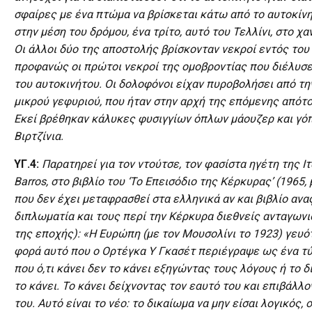
σφαίρες με ένα πτώμα να βρίσκεται κάτω από το αυτοκίνη
στην μέση του δρόμου, ένα τρίτο, αυτό του Τελλίνι, στο χα
Οι άλλοι δύο της αποστολής βρίσκονταν νεκροί εντός του
προφανώς οι πρώτοι νεκροί της ομοβροντίας που διέλυσε
του αυτοκινήτου. Οι δολοφόνοι είχαν πυροβολήσει από τη
μικρού γεφυριού, που ήταν στην αρχή της επόμενης απότ
Εκεί βρέθηκαν κάλυκες φυσιγγίων όπλων μάουζερ και γό
Βιρτζίνια.
ΥΓ.4:
Παρατηρεί για τον ντούτσε, τον φασίστα ηγέτη της Ι
Barros, στο βιβλίο του ‘Το Επεισόδιο της Κέρκυρας’ (1965, 
που δεν έχει μεταφρασθεί στα ελληνικά αν και βιβλίο ανα
διπλωματία και τους περί την Κέρκυρα διεθνείς ανταγων
της εποχής): «Η Ευρώπη (με τον Μουσολίνι το 1923) γευό
φορά αυτό που ο Ορτέγκα Υ Γκασέτ περιέγραψε ως ένα 
που ό,τι κάνει δεν το κάνει εξηγώντας τους λόγους ή το δ
το κάνει. Το κάνει δείχνοντας τον εαυτό του και επιβάλλ
του. Αυτό είναι το νέο: το δικαίωμα να μην είσαι λογικός, 