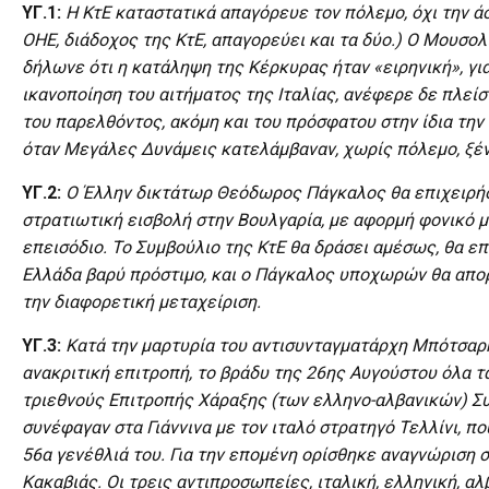
ΥΓ.1:
Η ΚτΕ καταστατικά απαγόρευε τον πόλεμο, όχι την άσ
ΟΗΕ, διάδοχος της ΚτΕ, απαγορεύει και τα δύο.) Ο Μουσολ
δήλωνε ότι η κατάληψη της Κέρκυρας ήταν «ειρηνική», για
ικανοποίηση του αιτήματος της Ιταλίας, ανέφερε δε πλεί
του παρελθόντος, ακόμη και του πρόσφατου στην ίδια την
όταν Μεγάλες Δυνάμεις κατελάμβαναν, χωρίς πόλεμο, ξέν
ΥΓ.2:
Ο Έλλην δικτάτωρ Θεόδωρος Πάγκαλος θα επιχειρήσε
στρατιωτική εισβολή στην Βουλγαρία, με αφορμή φονικό 
επεισόδιο. Το Συμβούλιο της ΚτΕ θα δράσει αμέσως, θα επ
Ελλάδα βαρύ πρόστιμο, και ο Πάγκαλος υποχωρών θα απορ
την διαφορετική μεταχείριση.
ΥΓ.3:
Κατά την μαρτυρία του αντισυνταγματάρχη Μπότσαρη
ανακριτική επιτροπή, το βράδυ της 26ης Αυγούστου όλα τ
τριεθνούς Επιτροπής Χάραξης (των ελληνο-αλβανικών) Σ
συνέφαγαν στα Γιάννινα με τον ιταλό στρατηγό Τελλίνι, πο
56α γενέθλιά του. Για την επομένη ορίσθηκε αναγνώριση 
Κακαβιάς. Οι τρεις αντιπροσωπείες, ιταλική, ελληνική, αλ