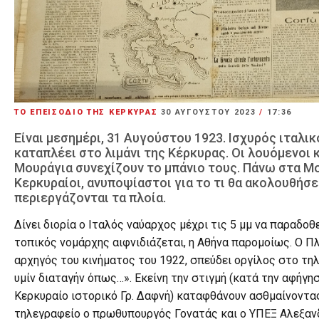
ΤΟ ΕΠΕΙΣΟΔΙΟ ΤΗΣ ΚΕΡΚΥΡΑΣ
30 ΑΥΓΟΎΣΤΟΥ 2023
/
17:36
Είναι μεσημέρι, 31 Αυγούστου 1923. Ισχυρός ιταλι
καταπλέει στο λιμάνι της Κέρκυρας. Οι λουόμενοι 
Μουράγια συνεχίζουν το μπάνιο τους. Πάνω στα Μο
Κερκυραίοι, ανυποψίαστοι για το τι θα ακολουθήσε
περιεργάζονται τα πλοία.
Δίνει διορία ο Ιταλός ναύαρχος μέχρι τις 5 μμ να παραδοθε
τοπικός νομάρχης αιφνιδιάζεται, η Αθήνα παρομοίως. Ο Π
αρχηγός του κινήματος του 1922, σπεύδει οργίλος στο τη
υμίν διαταγήν όπως…». Εκείνη την στιγμή (κατά την αφήγη
Κερκυραίο ιστορικό Γρ. Δαφνή) καταφθάνουν ασθμαίνοντα
τηλεγραφείο ο πρωθυπουργός Γονατάς και ο ΥΠΕΞ Αλεξαν