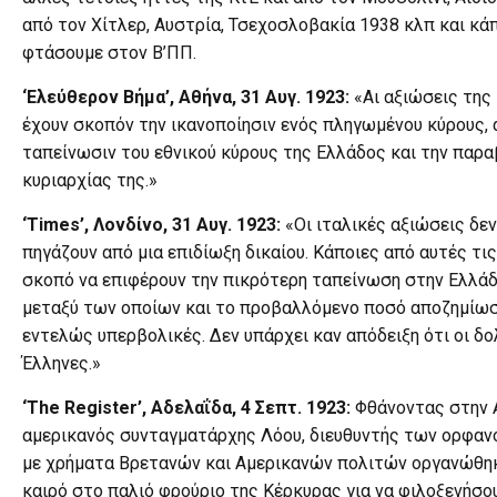
από τον Χίτλερ, Αυστρία, Τσεχοσλοβακία 1938 κλπ και κά
φτάσουμε στον Β’ΠΠ.
‘Ελεύθερον Βήμα’, Αθήνα, 31 Αυγ. 1923:
«Αι αξιώσεις της
έχουν σκοπόν την ικανοποίησιν ενός πληγωμένου κύρους, 
ταπείνωσιν του εθνικού κύρους της Ελλάδος και την παρα
κυριαρχίας της.»
‘
Times
’, Λονδίνο, 31 Αυγ. 1923:
«Οι ιταλικές αξιώσεις δεν
πηγάζουν από μια επιδίωξη δικαίου. Κάποιες από αυτές τι
σκοπό να επιφέρουν την πικρότερη ταπείνωση στην Ελλάδ
μεταξύ των οποίων και το προβαλλόμενο ποσό αποζημίωση
εντελώς υπερβολικές. Δεν υπάρχει καν απόδειξη ότι οι δ
Έλληνες.»
‘
The
Register
’, Αδελαΐδα, 4 Σεπτ. 1923:
Φθάνοντας στην 
αμερικανός συνταγματάρχης Λόου, διευθυντής των ορφαν
με χρήματα Βρετανών και Αμερικανών πολιτών οργανώθηκ
καιρό στο παλιό φρούριο της Κέρκυρας για να φιλοξενήσο