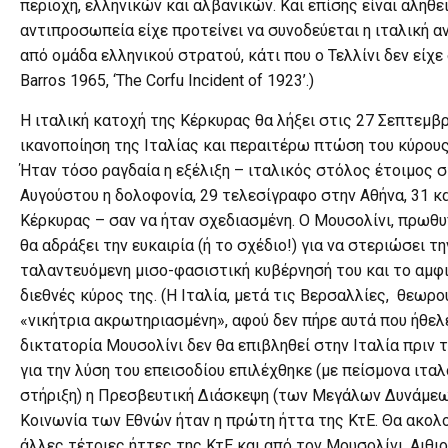
περιοχή, ελληνικών και αλβανικών. Και επίσης είναι αλήθει
αντιπροσωπεία είχε προτείνει να συνοδεύεται η ιταλική 
από ομάδα ελληνικού στρατού, κάτι που ο Τελλίνι δεν είχε
Barros 1965, ‘The Corfu Incident of 1923’.)
Η ιταλική κατοχή της Κέρκυρας θα λήξει στις 27 Σεπτεμβρ
ικανοποίηση της Ιταλίας και περαιτέρω πτώση του κύρους
Ήταν τόσο ραγδαία η εξέλιξη – ιταλικός στόλος έτοιμος σ
Αυγούστου η δολοφονία, 29 τελεσίγραφο στην Αθήνα, 31 
Κέρκυρας – σαν να ήταν σχεδιασμένη. Ο Μουσολίνι, πρωθ
θα αδράξει την ευκαιρία (ή το σχέδιο!) για να στεριώσει τ
ταλαντευόμενη μισο-φασιστική κυβέρνησή του και το αμ
διεθνές κύρος της. (Η Ιταλία, μετά τις Βερσαλλίες, θεωρ
«νικήτρια ακρωτηριασμένη», αφού δεν πήρε αυτά που ήθελε
δικτατορία Μουσολίνι δεν θα επιβληθεί στην Ιταλία πριν το
για την λύση του επεισοδίου επιλέχθηκε (με πείσμονα ιτα
στήριξη) η Πρεσβευτική Διάσκεψη (των Μεγάλων Δυνάμεων
Κοινωνία των Εθνών ήταν η πρώτη ήττα της ΚτΕ. Θα ακολ
άλλες τέτοιες ήττες της ΚτΕ και από τον Μουσολίνι, Αιθιο