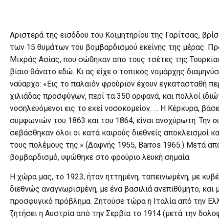
Αριστερά της εισόδου του Κοιμητηρίου της Γαρίτσας, βρί
των 15 θυμάτων του βομβαρδισμού εκείνης της μέρας. Π
Μικράς Ασίας, που σώθηκαν από τους τσέτες της Τουρκίας
βίαιο θάνατο εδώ. Κι ας είχε ο τοπικός νομάρχης διαμηνύσ
ναύαρχο: «Εις το παλαιόν φρούριον έχουν εγκατασταθή πε
χιλιάδας προσφύγων, περί τα 350 ορφανά, και πολλοί ιδιώ
νοσηλευόμενοι εις το εκεί νοσοκομείον. … Η Κέρκυρα, βάσ
συμφωνιών του 1863 και του 1864, είναι ανοχύρωτη. Την 
σεβάσθηκαν όλοι οι κατά καιρούς διεθνείς αποκλεισμοί κα
τους πολέμους της.» (Δαφνής 1955, Barros 1965.) Μετά α
βομβαρδισμό, υψώθηκε στο φρούριο λευκή σημαία.
Η χώρα μας, το 1923, ήταν ηττημένη, ταπεινωμένη, με κυβ
διεθνώς αναγνωρισμένη, με ένα βασιλιά ανεπιθύμητο, και 
προσφυγικό πρόβλημα. Ζητούσε τώρα η Ιταλία από την Ελλ
ζητήσει η Αυστρία από την Σερβία το 1914 (μετά την δολο