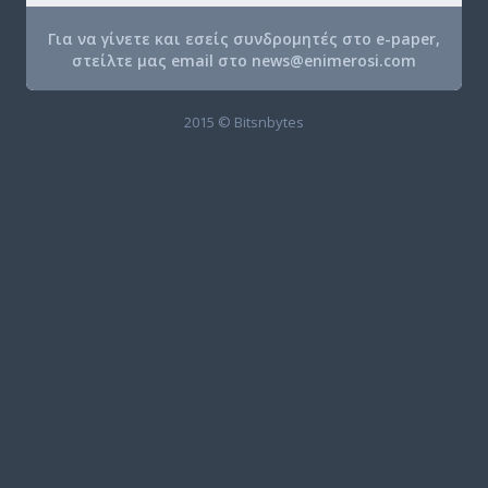
Για να γίνετε και εσείς συνδρομητές στο e-paper,
στείλτε μας email στο
news@enimerosi.com
2015 © Bitsnbytes