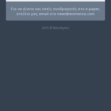
Για να γίνετε και εσείς συνδρομητές στο e-paper,
στείλτε μας email στο
news@enimerosi.com
2015 © Bitsnbytes