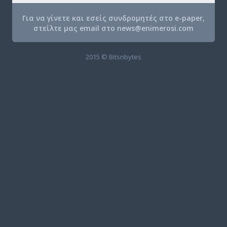
Για να γίνετε και εσείς συνδρομητές στο e-paper,
στείλτε μας email στο
news@enimerosi.com
2015 © Bitsnbytes