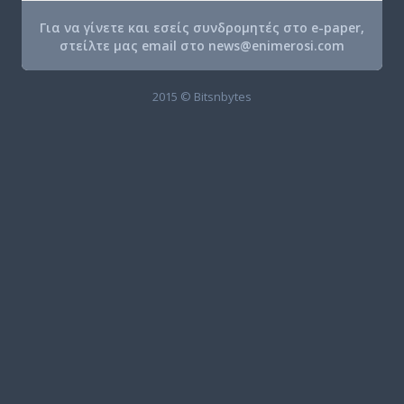
Για να γίνετε και εσείς συνδρομητές στο e-paper,
στείλτε μας email στο
news@enimerosi.com
2015 © Bitsnbytes