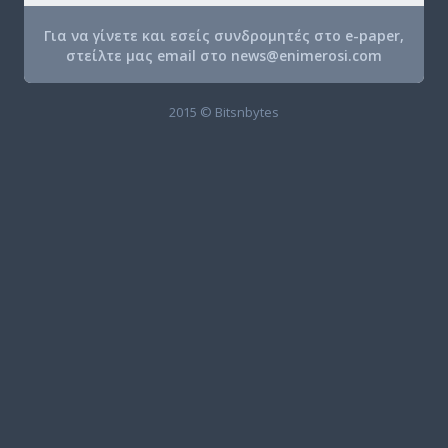
Για να γίνετε και εσείς συνδρομητές στο e-paper,
στείλτε μας email στο
news@enimerosi.com
2015 © Bitsnbytes