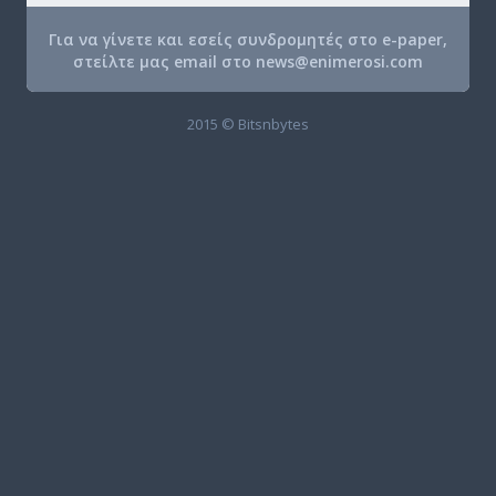
Για να γίνετε και εσείς συνδρομητές στο e-paper,
στείλτε μας email στο
news@enimerosi.com
2015 © Bitsnbytes