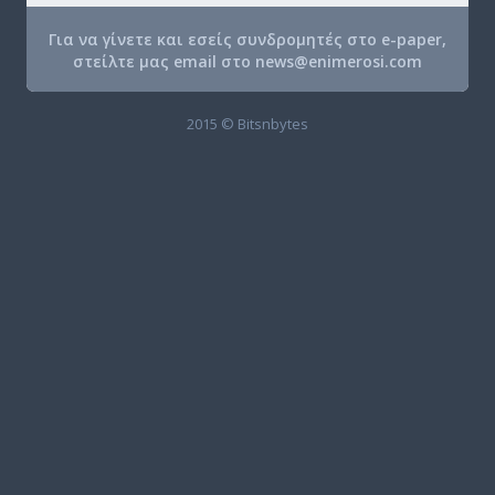
Για να γίνετε και εσείς συνδρομητές στο e-paper,
στείλτε μας email στο
news@enimerosi.com
2015 © Bitsnbytes