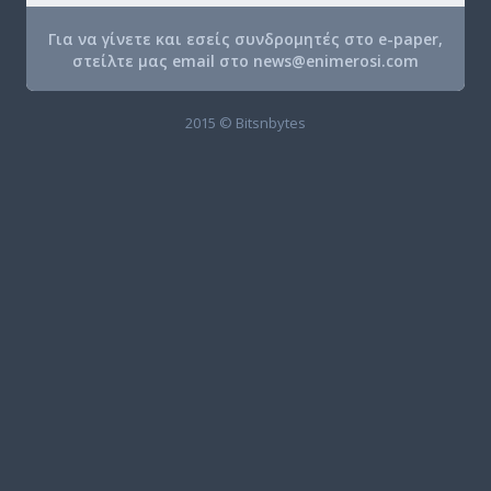
Για να γίνετε και εσείς συνδρομητές στο e-paper,
στείλτε μας email στο
news@enimerosi.com
2015 © Bitsnbytes