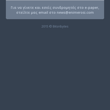
Για να γίνετε και εσείς συνδρομητές στο e-paper,
στείλτε μας email στο
news@enimerosi.com
2015 © Bitsnbytes