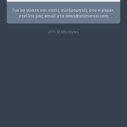
Για να γίνετε και εσείς συνδρομητές στο e-paper,
στείλτε μας email στο
news@enimerosi.com
2015 © Bitsnbytes