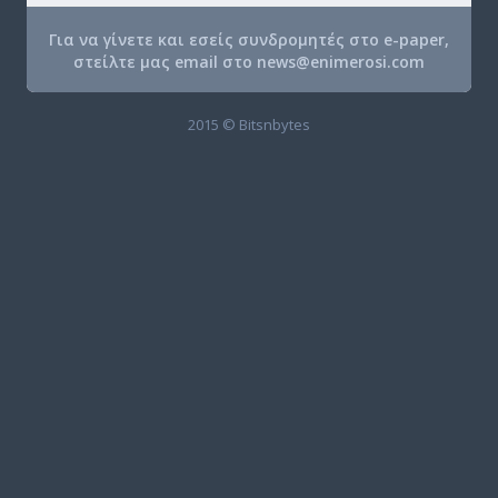
Για να γίνετε και εσείς συνδρομητές στο e-paper,
στείλτε μας email στο
news@enimerosi.com
2015 © Bitsnbytes