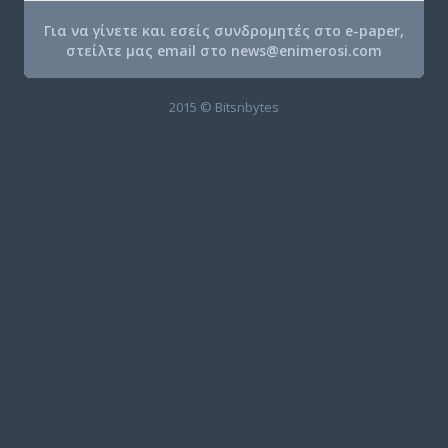
Για να γίνετε και εσείς συνδρομητές στο e-paper,
στείλτε μας email στο
news@enimerosi.com
2015 © Bitsnbytes