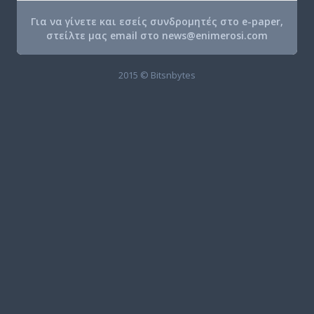
Για να γίνετε και εσείς συνδρομητές στο e-paper,
στείλτε μας email στο
news@enimerosi.com
2015 © Bitsnbytes