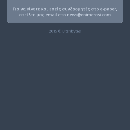
Για να γίνετε και εσείς συνδρομητές στο e-paper,
στείλτε μας email στο
news@enimerosi.com
2015 © Bitsnbytes