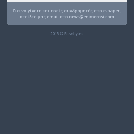
Για να γίνετε και εσείς συνδρομητές στο e-paper,
στείλτε μας email στο
news@enimerosi.com
2015 © Bitsnbytes