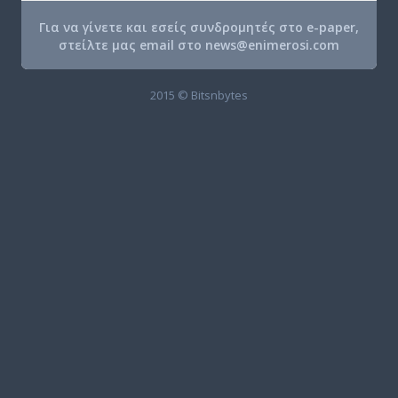
Για να γίνετε και εσείς συνδρομητές στο e-paper,
στείλτε μας email στο
news@enimerosi.com
2015 © Bitsnbytes