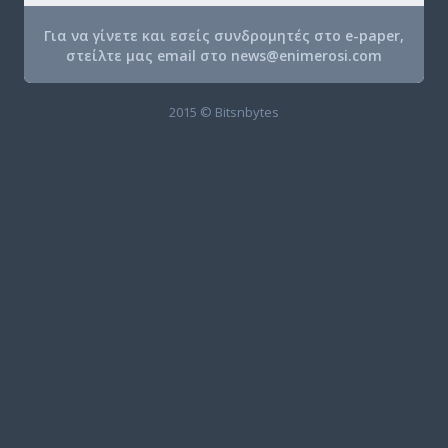
Για να γίνετε και εσείς συνδρομητές στο e-paper,
στείλτε μας email στο
news@enimerosi.com
2015 © Bitsnbytes