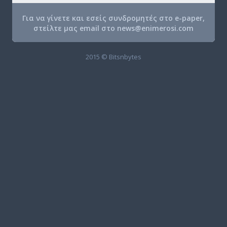
Για να γίνετε και εσείς συνδρομητές στο e-paper,
στείλτε μας email στο
news@enimerosi.com
2015 © Bitsnbytes